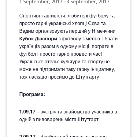
1 September, 2017
-
3 September, 2017
Спортивні активісти, любителі футболу та
просто гарні українські хлопці Сєва та
Вадим організовують перший у Німеччини
Кубок Діаспори
з футболу з метою зібрати
українців разом в одному місці, пограти в
футбол і просто гарно провести час!
Українське ательє культури та спорту не
може не підтримати таку гарну ініциативу,
тож ласкаво просимо до Штутгарту
Програма:
1.09.17
– зустріч та знайомство учасників в
одній з пивоварень міста Штутгарт
2.09.17
– футбольний турнір за звання