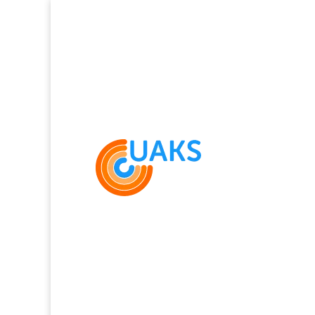
кінофестивал
Події
кінофестиваль