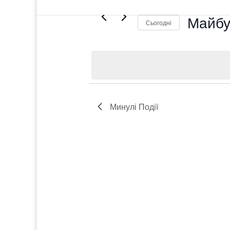
Події
Майбут
Сьогодні
Обрати
дату.
Минулі
Події