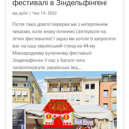
фестивалі в Зіндельфінгені
від
дуби
|
Чер 14, 2022
Після такої довгої перерви ми з нетерпінням
чекаємо, коли знову почнемо святкувати на
літніх фестивалях! І зараз ми хотіли б запросити
вас на наш український стенд на 44-му
Міжнародному вуличному фестивалі
Зіндельфінген У нас є багато чого
запропонувати: українська їжа,...