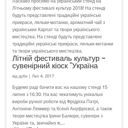
Ласкаво просимо на український стенд на
Літньому фестивалі культур 2018! На стенді
будуть представлені традиційні українські
прикраси, ляльки-мотанки, ароматний чай з
українських Карпат та твори українського
мистецтва. На стенді будуть представлені
традиційні українські прикраси, ляльки-мотанки
та твори українського мистецтва.
Літній фестиваль культур -
сувенірний кіоск "Україна
від
дуби
|
Лип 4, 2017
Будемо раді бачити вас на нашому стенді 15
липня з 16:30. На вас чекатимуть унікальні
вироби ручної роботи від Фрідріха Патрі,
Антоніни Леммер та Ксенії Ануфрієвої, а також
твори мистецтва Ірини Балюри, сувеніри з
України та, звичайно ж,...