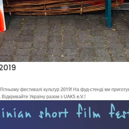
 2019
Літньому фестивалі культур 2019! На фуд-стенді ми приготу
 Відкривайте Україну разом з UAKS e.V.!