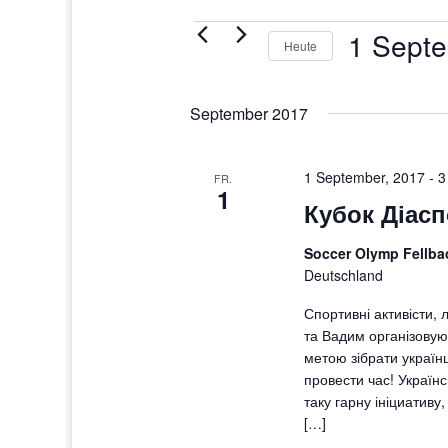
Veranstaltungen
1 Septe
Heute
Datum
wählen.
September 2017
1 September, 2017
-
3
FR.
1
Кубок Діасп
Soccer Olymp Fellb
Deutschland
Спортивні активісти, 
та Вадим організовую
метою зібрати українц
провести час! Україн
таку гарну ініциативу
[…]