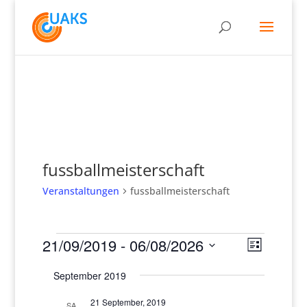
fussballmeisterschaft
Veranstaltungen
fussballmeisterschaft
Veranstaltungen
Ansich
Verans
21/09/2019
 - 
06/08/2026
Liste
Ansich
Naviga
Datum
Naviga
September 2019
wählen.
21 September, 2019
SA.