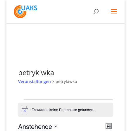
petrykiwka
Veranstaltungen
petrykiwka
Veranstaltungen
Es wurden keine Ergebnisse gefunden.
Hinweis
Ansich
Verans
Anstehende
Liste