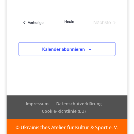
Ansich
Naviga
Datum
Naviga
wählen.
Heute
Nächste
Veranstaltungen
Vorherige
Veranstaltung
Kalender abonnieren
Impressum
Datenschutzerklärung
Cookie-Richtlinie (EU)
© Ukrainisches Atelier für Kultur & Sport e. V.