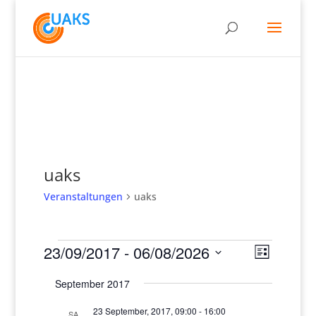
uaks
Veranstaltungen
uaks
Veranstaltungen
Ansich
Verans
23/09/2017
 - 
06/08/2026
Liste
Ansich
Naviga
Datum
Naviga
September 2017
wählen.
23 September, 2017, 09:00
-
16:00
SA.