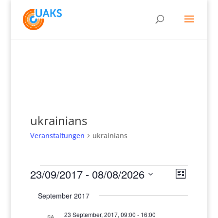
ukrainians
Veranstaltungen
ukrainians
Veranstaltungen
Ansich
Verans
23/09/2017
 - 
08/08/2026
Liste
Ansich
Naviga
Datum
Naviga
September 2017
wählen.
23 September, 2017, 09:00
-
16:00
SA.