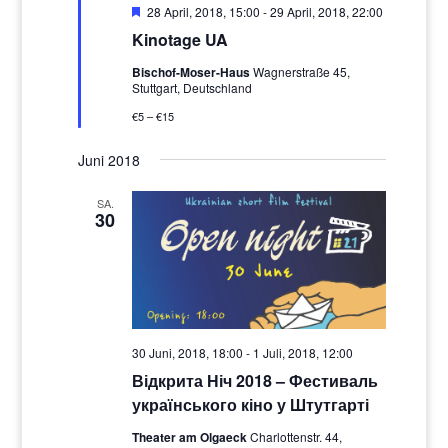
Hervorgehoben
28 April, 2018, 15:00
-
29 April, 2018, 22:00
Kinotage UA
Bischof-Moser-Haus
Wagnerstraße 45,
Stuttgart, Deutschland
€5 – €15
Juni 2018
SA.
30
30 Juni, 2018, 18:00
-
1 Juli, 2018, 12:00
Відкрита Ніч 2018 – Фестиваль
українського кіно у Штутгарті
Theater am Olgaeck
Charlottenstr. 44,