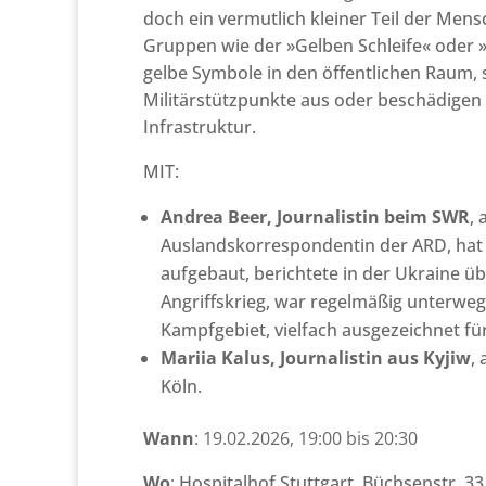
doch ein vermutlich kleiner Teil der Mens
Gruppen wie der »Gelben Schleife« oder »
gelbe Symbole in den öffentlichen Raum, 
Militärstützpunkte aus oder beschädigen m
Infrastruktur.
MIT:
Andrea Beer, Journalistin beim SWR
, 
Auslandskorrespondentin der ARD, hat 
aufgebaut, berichtete in der Ukraine ü
Angriffskrieg, war regelmäßig unterweg
Kampfgebiet, vielfach ausgezeichnet für
Mariia Kalus, Journalistin aus Kyjiw
,
Köln.
Wann
: 19.02.2026, 19:00 bis 20:30
Wo
:
Hospitalhof Stuttgart,
Büchsenstr. 33