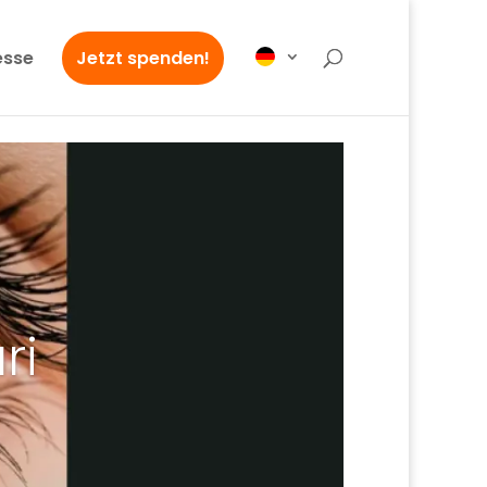
esse
Jetzt spenden!
ri