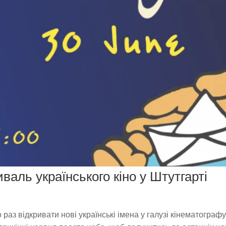
валь українського кіно у Штутгарті
раз відкривати нові українські імена у галузі кінематографу