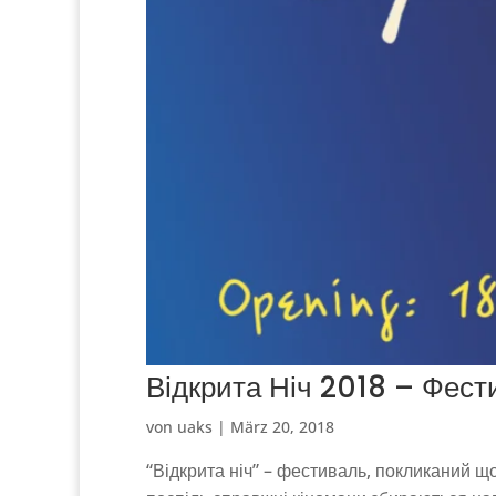
Відкрита Ніч 2018 – Фести
von
uaks
|
März 20, 2018
“Відкрита ніч” – фестиваль, покликаний що 