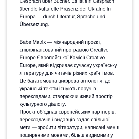
Gespräch über Bücher. Es ist ein Gespräch
über die kulturelle Präsenz der Ukraine in
Europa — durch Literatur, Sprache und
Übersetzung.
BabelMatrix — міжнародний проєкт,
співфінансований програмою Creative
Europe Європейської Комісії Creative
Europe, який відкриває сучасну українську
літературу для читачів різних країн і мов.
Це багатомовна цифрова антологія, де
українські тексти існують поруч із
перекладами, створюючи живий простір
культурного діалогу.
Проєкт об’єднав європейських партнерів,
перекладачів і видавців задля спільної
мети — зробити літератури, написані менш
поширеними мовами, більш видимими у