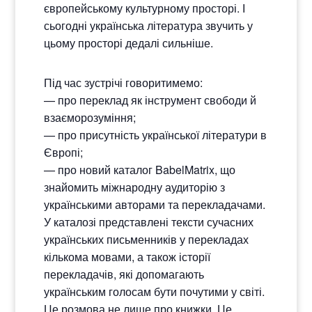
європейському культурному просторі. І
сьогодні українська література звучить у
цьому просторі дедалі сильніше.
Під час зустрічі говоритимемо:
— про переклад як інструмент свободи й
взаєморозуміння;
— про присутність української літератури в
Європі;
— про новий каталог BabelMatrix, що
знайомить міжнародну аудиторію з
українськими авторами та перекладачами.
У каталозі представлені тексти сучасних
українських письменників у перекладах
кількома мовами, а також історії
перекладачів, які допомагають
українським голосам бути почутими у світі.
Це розмова не лише про книжки. Це